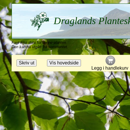
Draglands Plantes
Fant ikke data for denne planten.
Den kan ha utgått fra sortimentet.
Legg i handlekurv