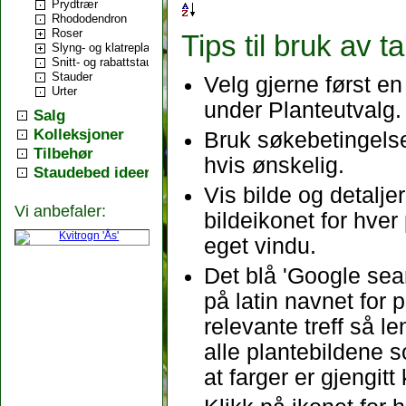
Prydtrær
Rhododendron
Roser
Tips til bruk av t
Slyng- og klatreplanter
Snitt- og rabattstauder
Stauder
Velg gjerne først e
Urter
under Planteutvalg.
Salg
Kolleksjoner
Bruk søkebetingelse
Tilbehør
hvis ønskelig.
Staudebed ideer
Vis bilde og detalj
Vi anbefaler:
bildeikonet for hver 
eget vindu.
Det blå 'Google sea
på latin navnet for 
relevante treff så l
alle plantebildene s
at farger er gjengitt