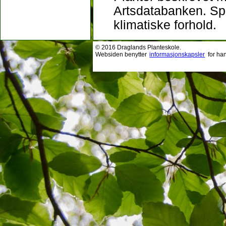
Artsdatabanken. Sp
klimatiske forhold.
© 2016 Draglands Planteskole.
Websiden benytter
informasjonskapsler
for ha