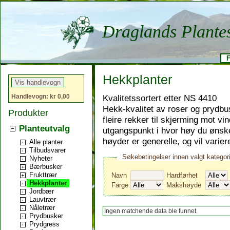
Draglands Plante
F
Hekkplanter
Kvalitetssortert etter NS 4410
Handlevogn: kr 0,00
Hekk-kvalitet av roser og prydbus
Produkter
fleire rekker til skjerming mot vin
Planteutvalg
utgangspunkt i hvor høy du ønsker
høyder er generelle, og vil varier
Alle planter
Tilbudsvarer
Søkebetingelser innen valgt kategor
Nyheter
Bærbusker
Frukttrær
Navn
Hardførhet
Hekkplanter
Farge
Makshøyde
Jordbær
Lauvtrær
Nåletrær
Ingen matchende data ble funnet.
Prydbusker
Prydgress