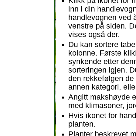
Klikk på ikonet for
inn i din handlevogn.
handlevognen ved å
venstre på siden. D
vises også der.
Du kan sortere tabel
kolonne. Første klikk
synkende etter denne
sorteringen igjen. D
den rekkefølgen de b
annen kategori, ell
Angitt makshøyde er
med klimasoner, jo
Hvis ikonet for hand
planten.
Planter beskrevet m